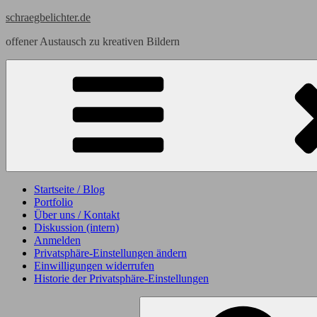
Skip
schraegbelichter.de
to
offener Austausch zu kreativen Bildern
content
Startseite / Blog
Portfolio
Über uns / Kontakt
Diskussion (intern)
Anmelden
Privatsphäre-Einstellungen ändern
Einwilligungen widerrufen
Historie der Privatsphäre-Einstellungen
Search
for: