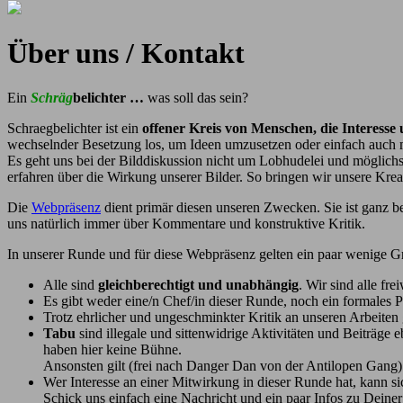
Über uns / Kontakt
Ein
Schräg
belichter …
was soll das sein?
Schraegbelichter ist ein
offener Kreis von Menschen, die Interesse
wechselnder Besetzung los, um Ideen umzusetzen oder einfach auch m
Es geht uns bei der Bilddiskussion nicht um Lobhudelei und möglich
erfahren über die Wirkung unserer Bilder. So bringen wir unsere Kreat
Die
Webpräsenz
dient primär diesen unseren Zwecken. Sie ist ganz b
uns natürlich immer über Kommentare und konstruktive Kritik.
In unserer Runde und für diese Webpräsenz gelten ein paar wenige Gr
Alle sind
gleichberechtigt und unabhängig
. Wir sind alle fre
Es gibt weder eine/n Chef/in dieser Runde, noch ein formale
Trotz ehrlicher und ungeschminkter Kritik an unseren Arbeiten
Tabu
sind illegale und sittenwidrige Aktivitäten und Beiträge 
haben hier keine Bühne.
Ansonsten gilt (frei nach Danger Dan von der Antilopen Gang): 
Wer Interesse an einer Mitwirkung in dieser Runde hat, kann si
Schick uns einfach eine Nachricht und ein paar Infos zu Dein