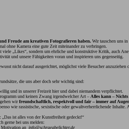
 und Freude am kreativen Fotografieren haben.
Wir tauschen uns in
al ohne Kamera eine gute Zeit miteinander zu verbringen.
st viele „Likes“, sondern um ehrliche und konstruktive Kritik, auch A
ivität und unsere Fähigkeiten voran und inspirieren uns gegenseitig.
ewusst nicht darauf ausgerichtet, möglichst viele Besucher anzuziehen
undsätze, die uns aber doch sehr wichtig sind:
iwillig und in unserer Freizeit hier und dabei niemandem verpflichtet.
s Programm und keinen Zwang irgendwelcher Art –
Alles kann – Nichts
 gehen wir
freundschaftlich, respektvoll und fair – immer auf Aug
ebenso wie rassistische, sexistische oder gewaltverherrlichende Inhalte.
„Das ist alles von der Kunstfreiheit gedeckt!“
ch gerne bei uns melden:
er Motivation an
info@schraegbelichter.de