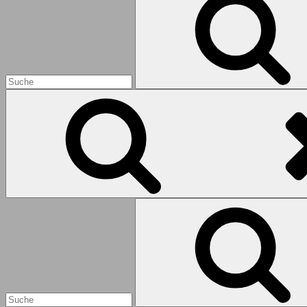
Search
for: