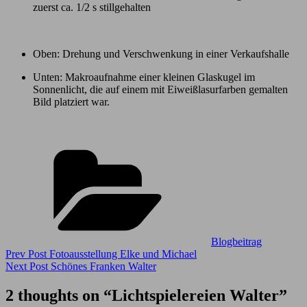
zuerst ca. 1/2 s stillgehalten
Oben: Drehung und Verschwenkung in einer Verkaufshalle
Unten: Makroaufnahme einer kleinen Glaskugel im
Sonnenlicht, die auf einem mit Eiweißlasurfarben gemalten
Bild platziert war.
Categories
Blogbeitrag
Beitragsnavigation
Previous
Prev Post
Fotoausstellung Elke und Michael
Post
Next
Next Post
Schönes Franken Walter
Post
2 thoughts on “
Lichtspielereien Walter
”