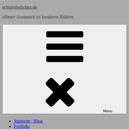
Skip
schraegbelichter.de
to
offener Austausch zu kreativen Bildern
content
Menu
Startseite / Blog
Portfolio