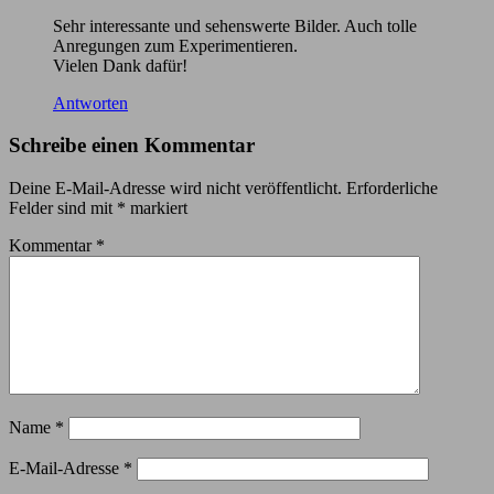
Sehr interessante und sehenswerte Bilder. Auch tolle
Anregungen zum Experimentieren.
Vielen Dank dafür!
Antworten
Schreibe einen Kommentar
Deine E-Mail-Adresse wird nicht veröffentlicht.
Erforderliche
Felder sind mit
*
markiert
Kommentar
*
Name
*
E-Mail-Adresse
*