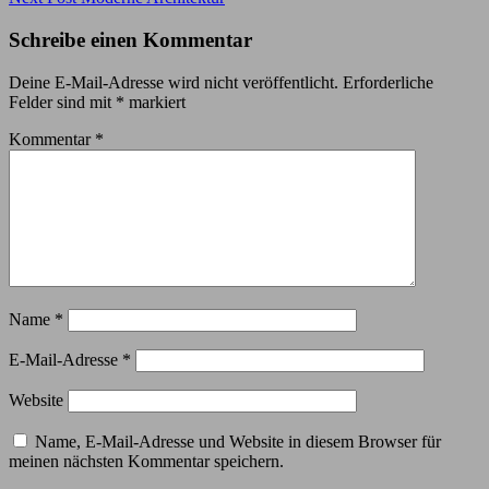
Post
Schreibe einen Kommentar
Deine E-Mail-Adresse wird nicht veröffentlicht.
Erforderliche
Felder sind mit
*
markiert
Kommentar
*
Name
*
E-Mail-Adresse
*
Website
Name, E-Mail-Adresse und Website in diesem Browser für
meinen nächsten Kommentar speichern.