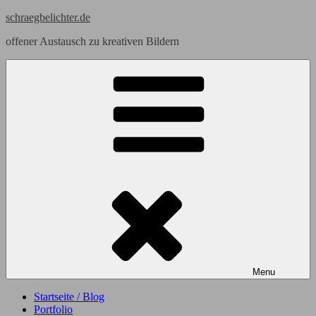
Skip
schraegbelichter.de
to
offener Austausch zu kreativen Bildern
content
Menu
Startseite / Blog
Portfolio