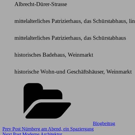
Albrecht-Dürer-Strasse
mittelalterliches Patrizierhaus, das Schürstabhaus, l
mittelalterliches Patrizierhaus, das Schürstabhaus
historisches Badehaus, Weinmarkt
historische Wohn-und Geschäftshäuser, Weinmarkt
Categories
Blogbeitrag
Beitragsnavigation
Previous
Prev Post
Nürnberg am Abend, ein Spaziergang
Post
Next
Next Post
Moderne Architektur