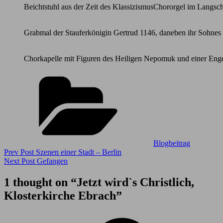
Beichtstuhl aus der Zeit des Klassizismus
Chororgel im Langsch
Grabmal der Stauferkönigin Gertrud 1146, daneben ihr Sohne
Chorkapelle mit Figuren des Heiligen Nepomuk und einer Enge
Categories
Blogbeitrag
Beitragsnavigation
Previous
Prev Post
Szenen einer Stadt – Berlin
Post
Next
Next Post
Gefangen
Post
1 thought on “
Jetzt wird`s Christlich,
Klosterkirche Ebrach
”
says: