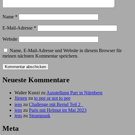
Name
*
E-Mail-Adresse
*
Website
Name, E-Mail-Adresse und Website in diesem Browser für
meinen nächsten Kommentar speichern.
Neueste Kommentare
Walter Kunzi
zu
Ausstellung Parr in Nürnberg
Jürgen
zu
to pee or not to pee
jens
zu
Challenge mit Bernd Teil 2
jens
zu
Paris mit Helmut im Mai 2023
jens
zu
Steampunk
Meta