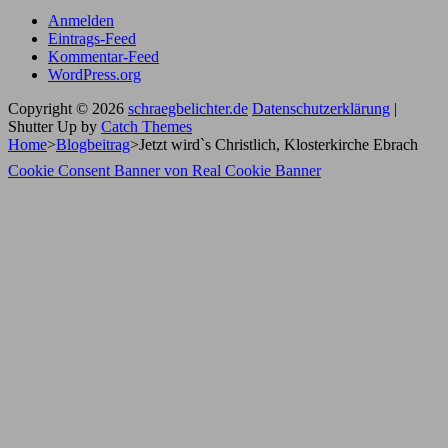
Anmelden
Eintrags-Feed
Kommentar-Feed
WordPress.org
Copyright © 2026
schraegbelichter.de
Datenschutzerklärung
|
Shutter Up by
Catch Themes
Home
>
Blogbeitrag
>
Jetzt wird`s Christlich, Klosterkirche Ebrach
Scroll
Cookie Consent Banner von Real Cookie Banner
Up