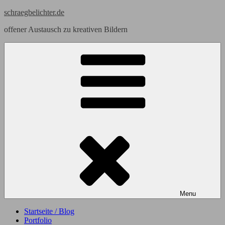
Skip
schraegbelichter.de
to
offener Austausch zu kreativen Bildern
content
Menu
Startseite / Blog
Portfolio